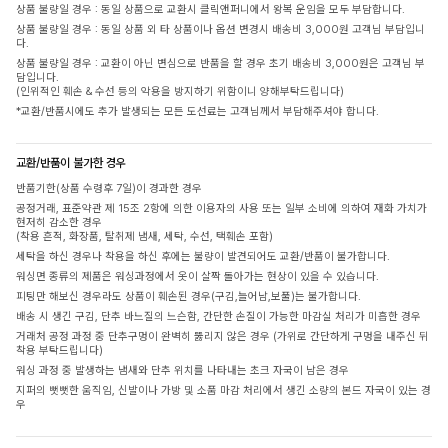
상품 불량일 경우 : 동일 상품으로 교환시 클릭앤퍼니에서 왕복 운임을 모두 부담합니다.
상품 불량일 경우 : 동일 상품 외 타 상품이나 옵션 변경시 배송비 3,000원 고객님 부담입니
다.
상품 불량일 경우 : 교환이 아닌 변심으로 반품을 할 경우 초기 배송비 3,000원은 고객님 부
담입니다.
(인위적인 훼손 & 수선 등의 악용을 방지하기 위함이니 양해부탁드립니다)
*교환/반품시에도 추가 발생되는 모든 도선료는 고객님께서 부담해주셔야 합니다.
교환/반품이 불가한 경우
반품기한(상품 수령후 7일)이 경과한 경우
공정거래, 표준약관 제 15조 2항에 의한 이용자의 사용 또는 일부 소비에 의하여 재화 가치가
현저히 감소한 경우
(착용 흔적, 화장품, 탈취제 냄새, 세탁, 수선, 택훼손 포함)
세탁을 하신 경우나 착용을 하신 후에는 불량이 발견되어도 교환/반품이 불가합니다.
워싱면 종류의 제품은 워싱과정에서 옷이 살짝 돌아가는 현상이 있을 수 있습니다.
피팅만 해보신 경우라도 상품이 훼손된 경우(구김,늘어남,보풀)는 불가합니다.
배송 시 생긴 구김, 단추 바느질의 느슨함, 간단한 손질이 가능한 마감실 처리가 미흡한 경우
거래처 공정 과정 중 단추구멍이 완벽히 뚫리지 않은 경우 (가위로 간단하게 구멍을 내주신 뒤
착용 부탁드립니다)
워싱 과정 중 발생하는 냄새와 단추 위치를 나타내는 초크 자국이 남은 경우
지퍼의 뻣뻣한 움직임, 신발이나 가방 및 소품 마감 처리에서 생긴 소량의 본드 자국이 있는 경
우