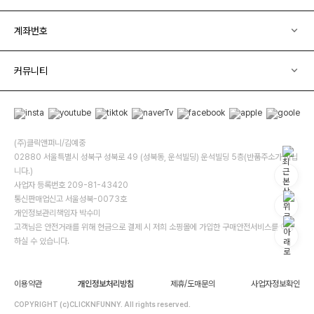
계좌번호
커뮤니티
(주)클릭앤퍼니/김예중
02880 서울특별시 성북구 성북로 49 (성북동, 운석빌딩) 운석빌딩 5층(반품주소가 아닙
니다.)
사업자 등록번호 209-81-43420
통신판매업신고 서울성북-0073호
개인정보관리책임자 박수미
고객님은 안전거래를 위해 현금으로 결제 시 저희 소핑몰에 가입한 구매안전서비스를 이용
하실 수 있습니다.
이용약관
개인정보처리방침
제휴/도매문의
사업자정보확인
COPYRIGHT (c)CLICKNFUNNY. All rights reserved.