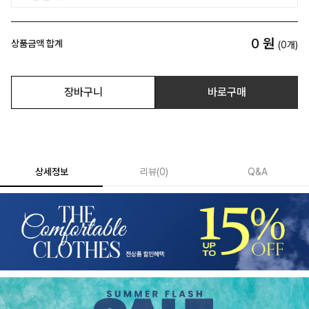
0
원
상품금액 합계
(
0
개)
장바구니
바로구매
상세정보
리뷰
(
0
)
Q&A