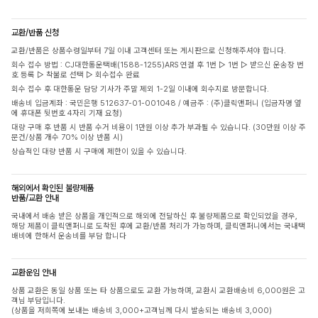
교환/반품 신청
교환/반품은 상품수령일부터 7일 이내 고객센터 또는 게시판으로 신청해주셔야 합니다.
회수 접수 방법 : CJ대한통운택배(1588-1255)ARS 연결 후 1번 ▷ 1번 ▷ 받으신 운송장 번
호 등록 ▷ 착불로 선택 ▷ 회수접수 완료
회수 접수 후 대한통운 담당 기사가 주말 제외 1-2일 이내에 회수지로 방문합니다.
배송비 입금계좌 : 국민은행 512637-01-001048 / 예금주 : (주)클릭앤퍼니 (입금자명 옆
에 휴대폰 뒷번호 4자리 기재 요청)
대량 구매 후 반품 시 반품 수거 비용이 1만원 이상 추가 부과될 수 있습니다. (30만원 이상 주
문건/상품 개수 70% 이상 반품 시)
상습적인 대량 반품 시 구매에 제한이 있을 수 있습니다.
해외에서 확인된 불량제품
반품/교환 안내
국내에서 배송 받은 상품을 개인적으로 해외에 전달하신 후 불량제품으로 확인되었을 경우,
해당 제품이 클릭앤퍼니로 도착된 후에 교환/반품 처리가 가능하며, 클릭앤퍼니에서는 국내택
배비에 한해서 운송비를 부담 합니다
교환운임 안내
상품 교환은 동일 상품 또는 타 상품으로도 교환 가능하며, 교환시 교환배송비 6,000원은 고
객님 부담입니다.
(상품을 저희쪽에 보내는 배송비 3,000+고객님께 다시 발송되는 배송비 3,000)