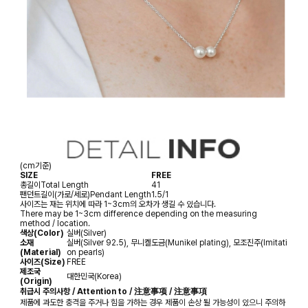
(cm기준)
SIZE
FREE
총길이
Total Length
41
팬던트길이(가로/세로)
Pendant Length
1.5/1
사이즈는 재는 위치에 따라 1~3cm의 오차가 생길 수 있습니다.
There may be 1~3cm difference depending on the measuring
method / location.
색상(Color)
실버(Silver)
소재
실버(Silver 92.5), 무니켈도금(Munikel plating), 모조진주(Imitati
(Material)
on pearls)
사이즈(Size)
FREE
제조국
대한민국(Korea)
(Origin)
취급시 주의사항 / Attention to / 注意事项 / 注意事項
제품에 과도한 충격을 주거나 힘을 가하는 경우 제품이 손상 될 가능성이 있으니 주의하