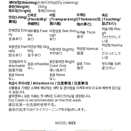
세탁방법(Washing)
드라이크리닝(Dry cleaning)
중량(Weight)
290g
제조국(Origin)
중국(China)
두께감
신축성
비침
촉감
안감
(Lining/
(Flexibility/
(Transparency/
(Thickness/生
(Touching/
裏地)
伸縮性)
透け感)
肌ざわり)
地の厚さ)
까슬거림
Rou
전체안감
Enti
매우좋음
Flexi
비침있음
See-thro
두꺼움
Thick
gh
rly
ble
ugh
厚手
カサカサして
全体あり
あり
あり
いる
적당함
Norma
부분안감
Part
약간당겨짐
Slig
적당함
Normal
비침약간
Slightly
l
ially
htly
適度
ややあり
さらっとして
部分あり
若干あり
いる
안감탈부착
D
밝은칼라만
Bright
얇음
Thin
부드러움
Soft
없음
Inflexible
etachable
Color Only
なし
薄手
柔らかい
脱着可能
薄い色あり
없음
None
없음
None
なし
なし
취급시 주의사항 / Attention to / 注意事项 / 注意事項
상품별로 기재된 소재에 해당하는 세탁 및 관리법을 지켜주셔야 더 오래 예쁘게 입으실
수 있습니다.
클릭앤퍼니 모든 의류는 첫 세탁은 드라이크리닝을 권장합니다.
Dry Clean is recommended on the first wash.
建议在第一次洗涤时使用干洗。
最初の洗浄ではドライクリーニングをお勧めします。
MODEL
SIZE