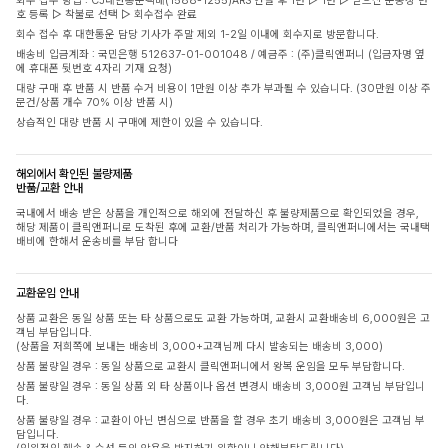
회수 접수 방법 : CJ대한통운택배(1588-1255)ARS 연결 후 1번 ▷ 1번 ▷ 받으신 운송장 번
호 등록 ▷ 착불로 선택 ▷ 회수접수 완료
회수 접수 후 대한통운 담당 기사가 주말 제외 1-2일 이내에 회수지로 방문합니다.
배송비 입금계좌 : 국민은행 512637-01-001048 / 예금주 : (주)클릭앤퍼니 (입금자명 옆
에 휴대폰 뒷번호 4자리 기재 요청)
대량 구매 후 반품 시 반품 수거 비용이 1만원 이상 추가 부과될 수 있습니다. (30만원 이상 주
문건/상품 개수 70% 이상 반품 시)
상습적인 대량 반품 시 구매에 제한이 있을 수 있습니다.
해외에서 확인된 불량제품
반품/교환 안내
국내에서 배송 받은 상품을 개인적으로 해외에 전달하신 후 불량제품으로 확인되었을 경우,
해당 제품이 클릭앤퍼니로 도착된 후에 교환/반품 처리가 가능하며, 클릭앤퍼니에서는 국내택
배비에 한해서 운송비를 부담 합니다
교환운임 안내
상품 교환은 동일 상품 또는 타 상품으로도 교환 가능하며, 교환시 교환배송비 6,000원은 고
객님 부담입니다.
(상품을 저희쪽에 보내는 배송비 3,000+고객님께 다시 발송되는 배송비 3,000)
상품 불량일 경우 : 동일 상품으로 교환시 클릭앤퍼니에서 왕복 운임을 모두 부담합니다.
상품 불량일 경우 : 동일 상품 외 타 상품이나 옵션 변경시 배송비 3,000원 고객님 부담입니
다.
상품 불량일 경우 : 교환이 아닌 변심으로 반품을 할 경우 초기 배송비 3,000원은 고객님 부
담입니다.