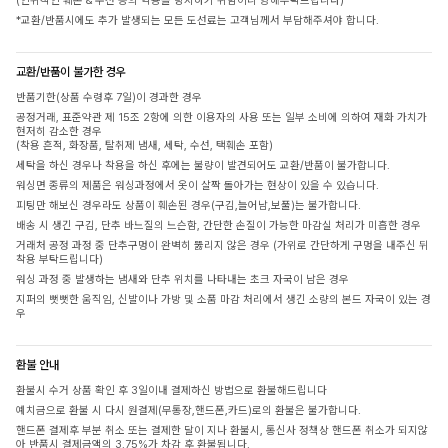
(인위적인 훼손 & 수선 등의 악용을 방지하기 위함이니 양해부탁드립니다)
*교환/반품시에도 추가 발생되는 모든 도선료는 고객님께서 부담해주셔야 합니다.
교환/반품이 불가한 경우
반품기한(상품 수령후 7일)이 경과한 경우
공정거래, 표준약관 제 15조 2항에 의한 이용자의 사용 또는 일부 소비에 의하여 재화 가치가
현저히 감소한 경우
(착용 흔적, 화장품, 탈취제 냄새, 세탁, 수선, 택훼손 포함)
세탁을 하신 경우나 착용을 하신 후에는 불량이 발견되어도 교환/반품이 불가합니다.
워싱면 종류의 제품은 워싱과정에서 옷이 살짝 돌아가는 현상이 있을 수 있습니다.
피팅만 해보신 경우라도 상품이 훼손된 경우(구김,늘어남,보풀)는 불가합니다.
배송 시 생긴 구김, 단추 바느질의 느슨함, 간단한 손질이 가능한 마감실 처리가 미흡한 경우
거래처 공정 과정 중 단추구멍이 완벽히 뚫리지 않은 경우 (가위로 간단하게 구멍을 내주신 뒤
착용 부탁드립니다)
워싱 과정 중 발생하는 냄새와 단추 위치를 나타내는 초크 자국이 남은 경우
지퍼의 뻣뻣한 움직임, 신발이나 가방 및 소품 마감 처리에서 생긴 소량의 본드 자국이 있는 경
우
환불 안내
환불시 수거 상품 확인 후 3일이내 결제하신 방법으로 환불해드립니다
예치금으로 환불 시 다시 원결제(무통장,핸드폰,카드)로의 환불은 불가합니다.
핸드폰 결제후 부분 취소 또는 결제한 달이 지나 환불시, 통신사 정책상 핸드폰 취소가 되지않
아 반품시 결제금액의 3.75%가 차감 후 환불됩니다.