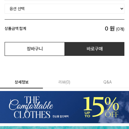
0
원
상품금액 합계
(
0
개)
장바구니
바로구매
상세정보
리뷰
(
0
)
Q&A