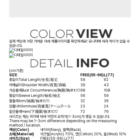
실제 색상과 가장 가까운 아래 제품이미지를 확인하세요! 모니터에 따라 차이가 있을 수
있습니다.
(cm기준)
SIZE
FREE(55-66)
L(77)
총길이
Total Length/全長/着丈
59
62
어깨넓이
Shoulder Width/肩寬/肩幅
39
43
가슴둘레
Bust Circumference/胸圍/胸まわり
98
108
팔길이
Sleeve Length/袖長/袖丈
56
59
팔둘레
Arm/袖圍/袖まわり
32
36
암홀너비
Armhole/肩腋寬/アームホール
23
24
밑단둘레
Hem/下擺圍/裾まわり
72
76
사이즈는 재는 위치에 따라 약간의 오차가(1~3cm)가 생길 수 있습니다.
There may be 1~3cm difference depending on the measuring
method / location.
색상(Color)
네이비(Navy), 블랙(Black)
소재(Material)
아크릴(Acrylic) 70%, 면(Cotton) 20%, 울(Wool) 10%
사이즈(Size)
FREE(55-66),L(77)