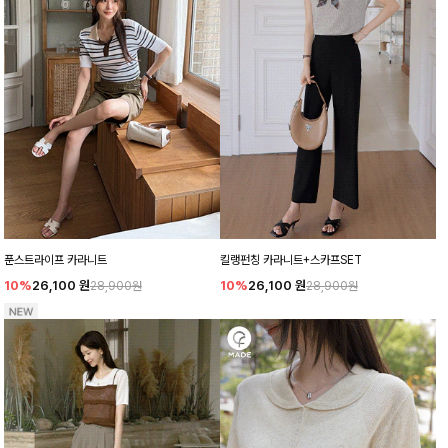
푼스트라이프 카라니트
킬랭펀칭 카라니트+스카프SET
10%
26,100
원
10%
26,100
원
28,900원
28,900원