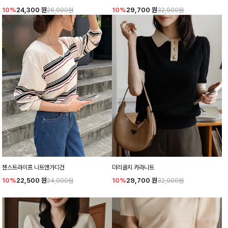
10%
24,300
원
10%
29,700
원
26,900원
32,900원
첸스트라이프 니트앤가디건
더리골지 카라니트
10%
22,500
원
10%
29,700
원
24,900원
32,900원