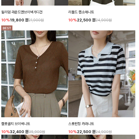
윌리덤 라운드앤브이넥가디건
리돌드 캡소매니트
10%
19,800
원
10%
22,500
원
21,900원
24,900원
캘릇골지 브이넥니트
스롯펀칭 카라니트
10%
32,400
원
10%
22,500
원
35,900원
24,900원