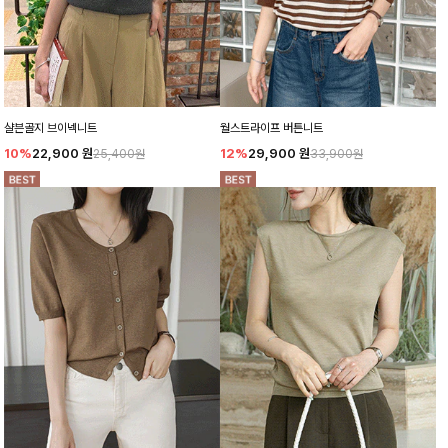
샬븐골지 브이넥니트
월스트라이프 버튼니트
10%
22,900
원
12%
29,900
원
25,400원
33,900원