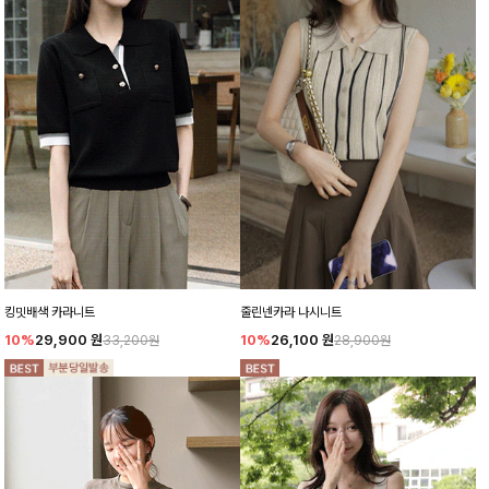
킹밋배색 카라니트
줄린넨카라 나시니트
10%
29,900
원
10%
26,100
원
33,200원
28,900원