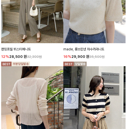
판밍프릴 뷔스티에니트
made, 롱브린넨 자수카라니트
12%
28,500
원
16%
29,900
원
32,300원
35,500원