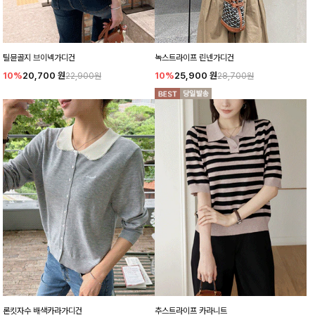
틸뮨골지 브이넥가디건
녹스트라이프 린넨가디건
10%
20,700
원
10%
25,900
원
22,900원
28,700원
론킷자수 배색카라가디건
추스트라이프 카라니트