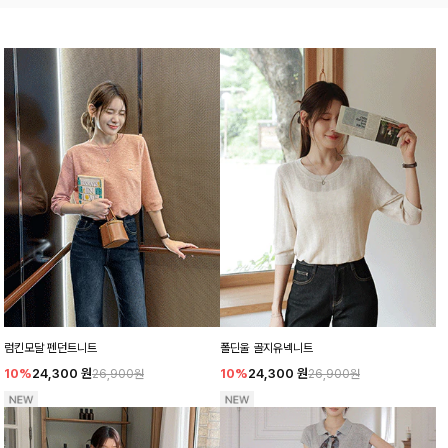
럼킨모달 펜던트니트
폴딘울 골지유넥니트
10%
24,300
원
10%
24,300
원
26,900원
26,900원