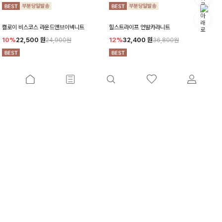
캘로이 비스코스 라운드앤브이넥니트
힐스트라이프 언발카라니트
10%
22,500
원
12%
32,400
원
24,900원
36,800원
초밋롤링 썸머가디건
롬디스트라이프 브이넥니트
10%
25,900
원
12%
25,300
원
28,700원
28,700원
렘트 패치가디건+치마반바지SET
탈로드 티셔츠+베스트SET
10%
34,200
원
10%
36,000
원
37,900원
39,900원
펄디조개 배색카라니트
뮬레이스 카라니트
10%
34,900
원
10%
26,100
원
38,700원
28,900원
더보기