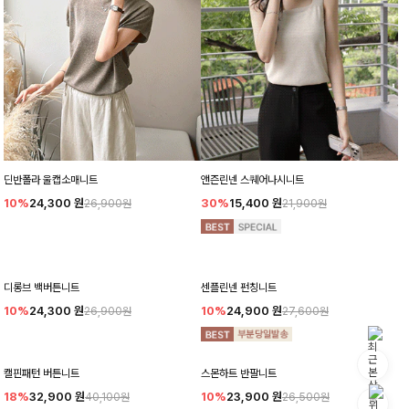
딘반폴라 울캡소매니트
앤즌린넨 스퀘어나시니트
10%
24,300
원
30%
15,400
원
26,900원
21,900원
디롱브 백버튼니트
센플린넨 펀칭니트
10%
24,300
원
10%
24,900
원
26,900원
27,600원
캘핀패턴 버튼니트
스몬하트 반팔니트
18%
32,900
원
10%
23,900
원
40,100원
26,500원