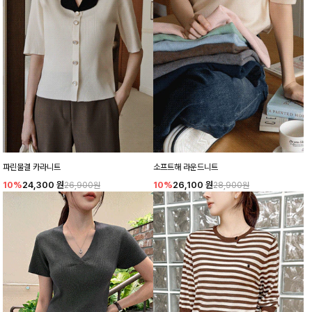
파린물결 카라니트
소프트해 라운드니트
10%
24,300
원
10%
26,100
원
26,900원
28,900원