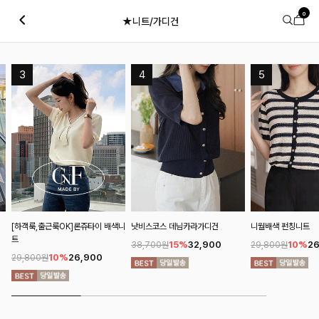
0
★니트/가디건
[하객룩,출근룩OK]론쥬타이 배색니
낫비스코스 데님카라가디건
니월배색 펀칭니트
트
15%
32,900
10%
26
38,700원
29,800원
10%
26,900
29,800원